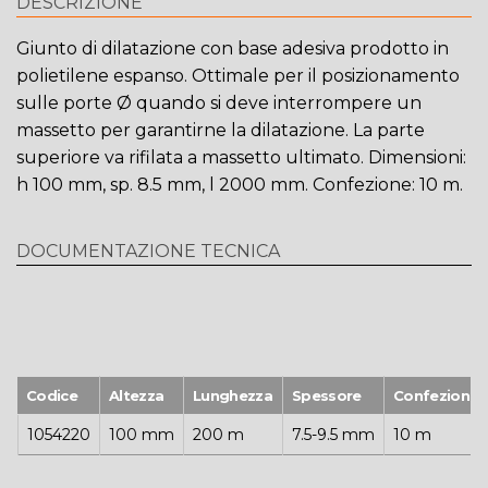
DESCRIZIONE
Giunto di dilatazione con base adesiva prodotto in
polietilene espanso. Ottimale per il posizionamento
sulle porte Ø quando si deve interrompere un
massetto per garantirne la dilatazione. La parte
superiore va rifilata a massetto ultimato. Dimensioni:
h 100 mm, sp. 8.5 mm, l 2000 mm. Confezione: 10 m.
DOCUMENTAZIONE TECNICA
Codice
Altezza
Lunghezza
Spessore
Confezione
1054220
100 mm
200 m
7.5-9.5 mm
10 m