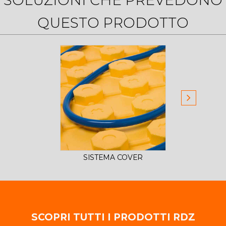
SOLUZIONI CHE PREVEDONO
QUESTO PRODOTTO
SISTEMA COVER
SI
SCOPRI TUTTI I PRODOTTI RDZ