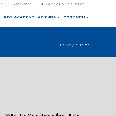
ti
Software
Accedi o registrati
RDZ ACADEMY
AZIENDA
CONTATTI
HOME
/ CLIP 75
r fissare la rete elettrosaldata antiritiro.