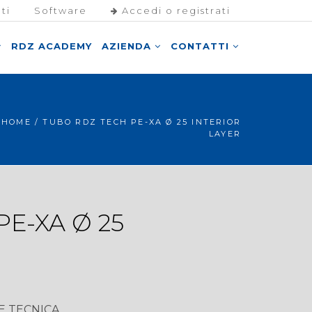
ti
Software
Accedi o registrati
RDZ ACADEMY
AZIENDA
CONTATTI
HOME
/ TUBO RDZ TECH PE-XA Ø 25 INTERIOR
LAYER
E-XA Ø 25
 TECNICA