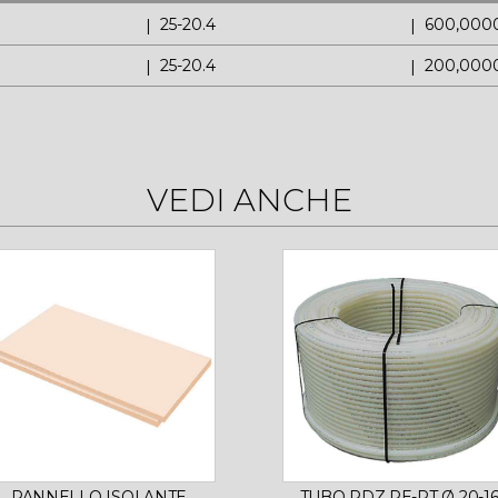
25-20.4
600,000
25-20.4
200,000
VEDI ANCHE
PANNELLO ISOLANTE
TUBO RDZ PE-RT Ø 20-1