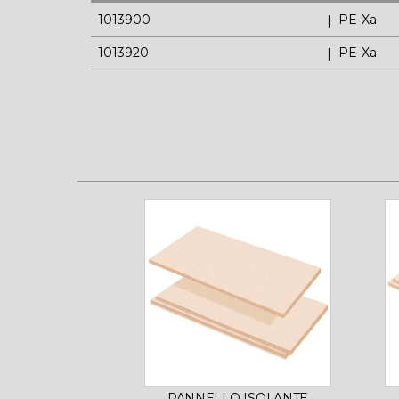
1013900
PE-Xa
1013920
PE-Xa
PANNELLO ISOLANTE