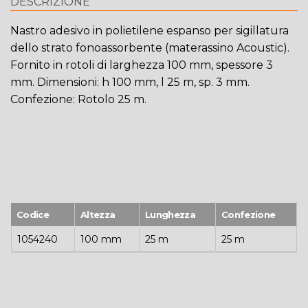
DESCRIZIONE
Nastro adesivo in polietilene espanso per sigillatura
dello strato fonoassorbente (materassino Acoustic).
Fornito in rotoli di larghezza 100 mm, spessore 3
mm. Dimensioni: h 100 mm, l 25 m, sp. 3 mm.
Confezione: Rotolo 25 m.
Codice
Altezza
Lunghezza
Confezione
1054240
100 mm
25 m
25 m