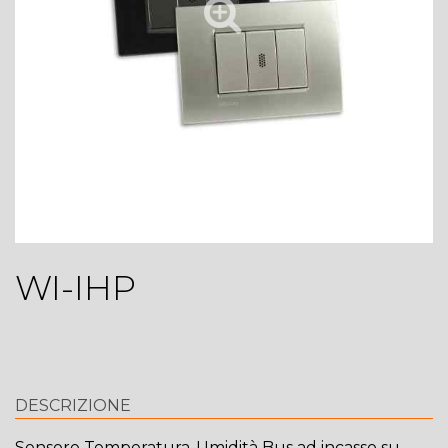
WI-IHP
DESCRIZIONE
Sensore Temperatura-Umidità Bus ad incasso su