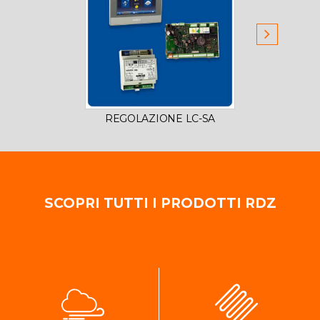
REGOLAZIONE LC-SA
REG
SCOPRI TUTTI I PRODOTTI RDZ