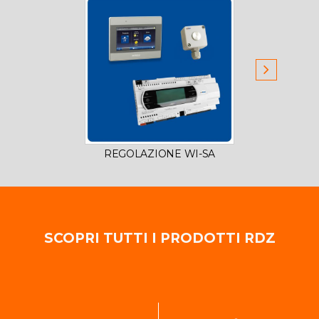
REGOLAZIONE WI-SA
REG
SCOPRI TUTTI I PRODOTTI RDZ