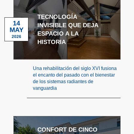
TECNOLOGÍA
14
INVISIBLE QUE DEJA
MAY
ESPACIO A LA
2026
HISTORIA
Una rehabilitación del siglo XVI fusiona
el encanto del pasado con el bienestar
de los sistemas radiantes de
vanguardia
CONFORT DE CINCO