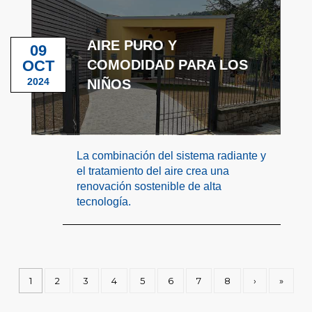
AIRE PURO Y
09
OCT
COMODIDAD PARA LOS
2024
NIÑOS
La combinación del sistema radiante y
el tratamiento del aire crea una
renovación sostenible de alta
tecnología.
1
2
3
4
5
6
7
8
›
»