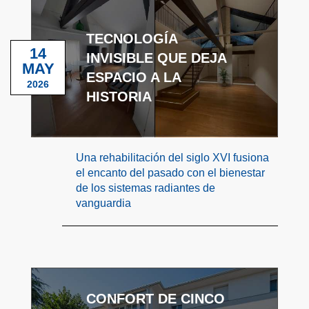
TECNOLOGÍA
14
INVISIBLE QUE DEJA
MAY
ESPACIO A LA
2026
HISTORIA
Una rehabilitación del siglo XVI fusiona
el encanto del pasado con el bienestar
de los sistemas radiantes de
vanguardia
CONFORT DE CINCO