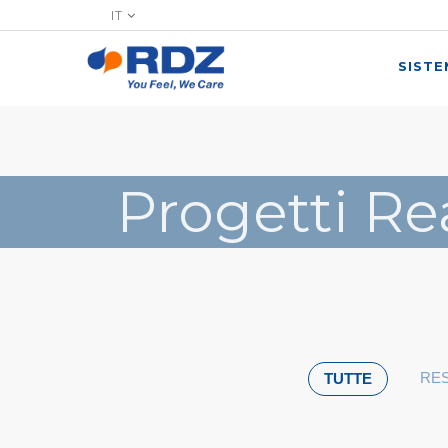
IT
SIST
Progetti Re
RES
TUTTE