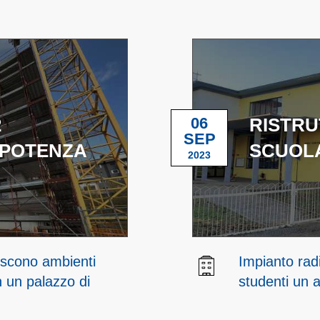
2
06
RISTRU
SEP
 POTENZA
SCUOLA
2023
iscono ambienti
Impianto radi
in un palazzo di
studenti un 