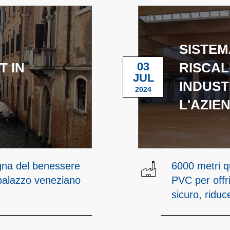
SISTEM
T IN
03
RISCA
JUL
INDUST
2024
L'AZIE
egna del benessere
6000 metri q
n palazzo veneziano
PVC per offr
sicuro, ridu