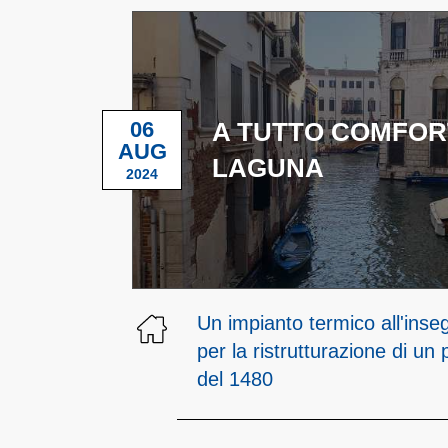
06
A TUTTO COMFOR
AUG
LAGUNA
2024
Un impianto termico all'ins
per la ristrutturazione di u
del 1480