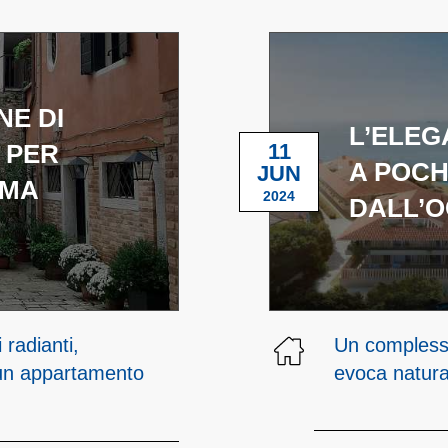
NE DI
L’ELEG
 PER
11
A POCH
JUN
IMA
2024
DALL’O
radianti,
Un complesso
n un appartamento
evoca natura