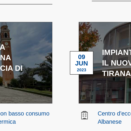
 A
IMPIAN
UNA
09
IL NUO
JUN
CIA DI
2023
TIRANA
 con basso consumo
Centro d’ecce
termica
Albanese