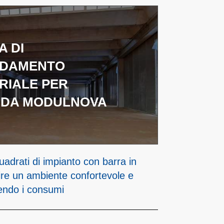
A DI
LDAMENTO
RIALE PER
NDA MODULNOVA
uadrati di impianto con barra in
ire un ambiente confortevole e
cendo i consumi