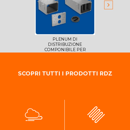
PLENUM DI
BOCC
DISTRIBUZIONE
COMPONIBILE PER
SISTEMA DUO WHITE
SCOPRI TUTTI I PRODOTTI RDZ