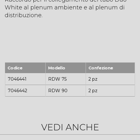
White al plenum ambiente e al plenum di
distribuzione.
Codice
Modello
Confezione
7046441
RDW 75
2 pz
7046442
RDW 90
2 pz
VEDI ANCHE