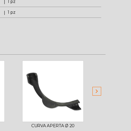
1 pz
1 pz
CURVA APERTA Ø 20
LUBRIFI