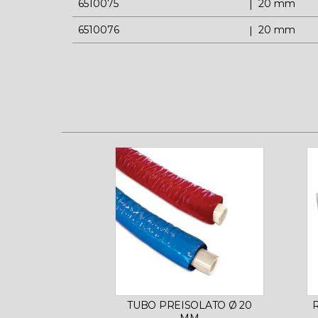
6510075
20 mm
6510076
20 mm
TUBO PREISOLATO Ø 20