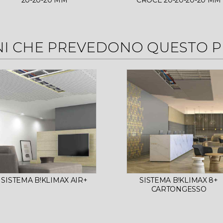
20-20-20 MM
CROCE 20-20-20-20 MM
NI CHE PREVEDONO QUESTO 
SISTEMA B!KLIMAX AIR+
SISTEMA B!KLIMAX 8+
CARTONGESSO