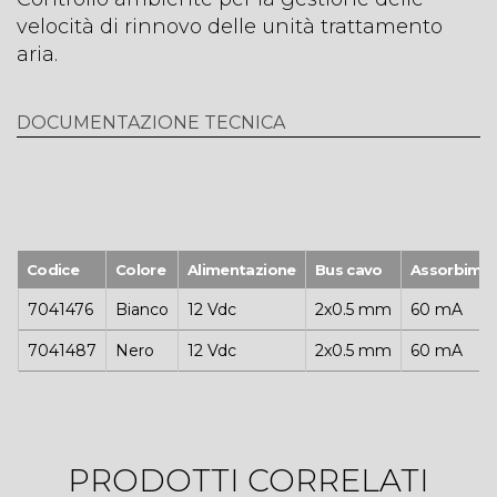
velocità di rinnovo delle unità trattamento
aria.
DOCUMENTAZIONE TECNICA
Codice
Colore
Alimentazione
Bus cavo
Assorbime
7041476
Bianco
12 Vdc
2x0.5 mm
60 mA
7041487
Nero
12 Vdc
2x0.5 mm
60 mA
PRODOTTI CORRELATI