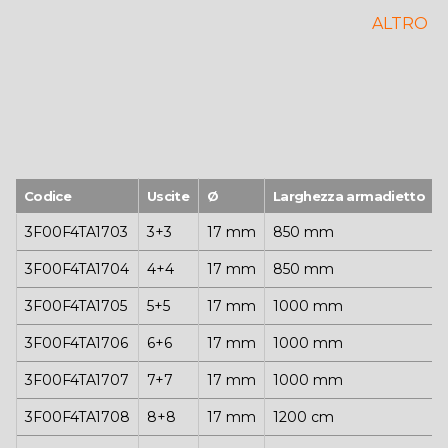
protezione per intonaci, completo di telaio e
ALTRO
porta di finitura.
Codice
Uscite
Ø
Larghezza armadietto
3F00F4TA1703
3+3
17 mm
850 mm
3F00F4TA1704
4+4
17 mm
850 mm
3F00F4TA1705
5+5
17 mm
1000 mm
3F00F4TA1706
6+6
17 mm
1000 mm
3F00F4TA1707
7+7
17 mm
1000 mm
3F00F4TA1708
8+8
17 mm
1200 cm