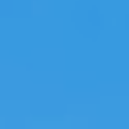
cu
te