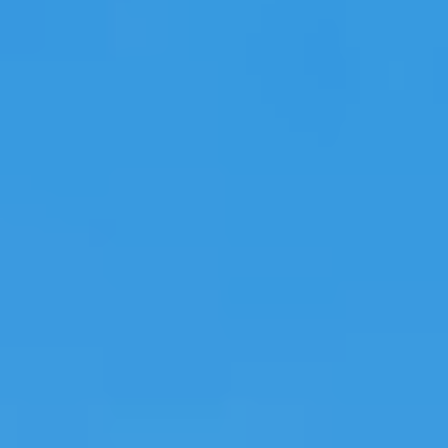
cu
te