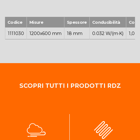
Codice
Misure
Spessore
Conducibilità
Conf
1111030
1200x600 mm
18 mm
0.032 W/(m·K)
1,00
SCOPRI TUTTI I PRODOTTI RDZ