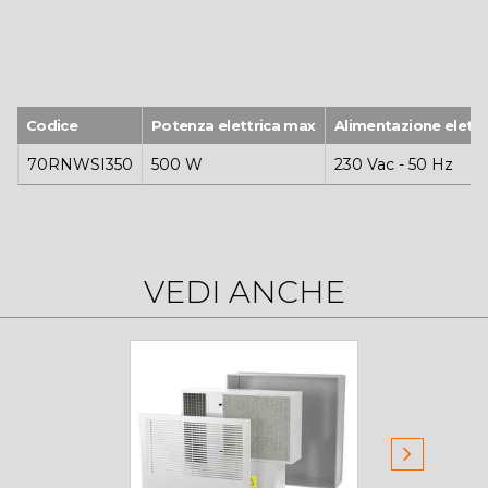
Scambiatori alettati con trattamento
idrofilico
Capacità di deumidficazione: 40 l/g
Quadro elettrico removibile
Codice
Potenza elettrica max
Alimentazione elettr
70RNWSI350
500 W
230 Vac - 50 Hz
VEDI ANCHE