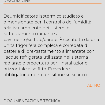
DESCRIZIONE
Deumidificatore isotermico studiato e
dimensionato per il controllo dell’umidità
relativa ambiente nei sistemi di
raffrescamento radiante a
pavimento/soffitto/parete. È costituito da una
unità frigorifera completa e corredata di
batterie di pre-trattamento alimentate con
l’acqua refrigerata utilizzata nel sistema
radiante e progettato per l’installazione
orizzontale a soffitto. Prevedere
obbligatoriamente un sifone su scarico
condensa (SF-P N). Integrazione potenza
ALTRO
sensibile: 700 W.
Struttura in lamiera zincata
DOCUMENTAZIONE TECNICA
Vaschetta raccolta condensa in acciaio inox