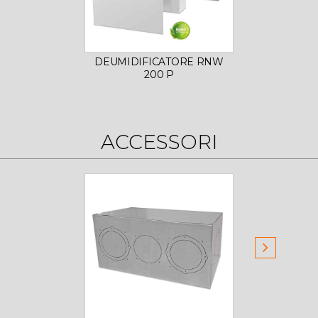
DEUMIDIFICATORE RNW
DEUM
200 P
ACCESSORI