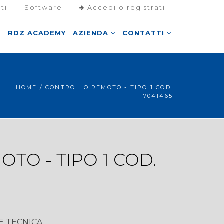
ti
Software
Accedi o registrati
RDZ ACADEMY
AZIENDA
CONTATTI
HOME
/ CONTROLLO REMOTO - TIPO 1 COD.
7041465
TO - TIPO 1 COD.
 TECNICA