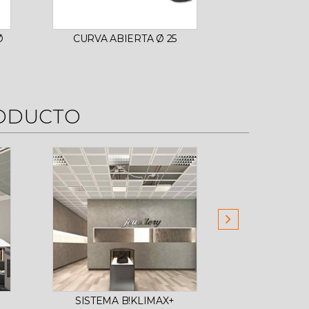
Ø
CURVA ABIERTA Ø 25
LUBRICA
RACORES
RODUCTO
SISTEMA B!KLIMAX+
SISTEMA B!