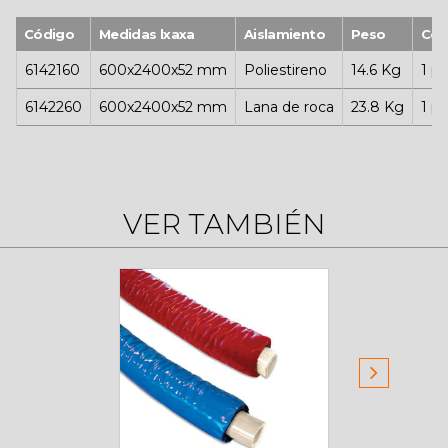
Código
Medidas lxaxa
Aislamiento
Peso
Con
6142160
600x2400x52 mm
Poliestireno
14.6 Kg
1 pz
6142260
600x2400x52 mm
Lana de roca
23.8 Kg
1 pz
VER TAMBIÉN