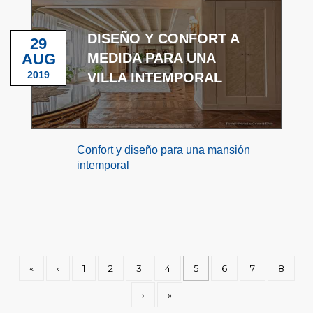
DISEÑO Y CONFORT A
29
AUG
MEDIDA PARA UNA
2019
VILLA INTEMPORAL
Confort y diseño para una mansión
intemporal
«
‹
1
2
3
4
5
6
7
8
›
»