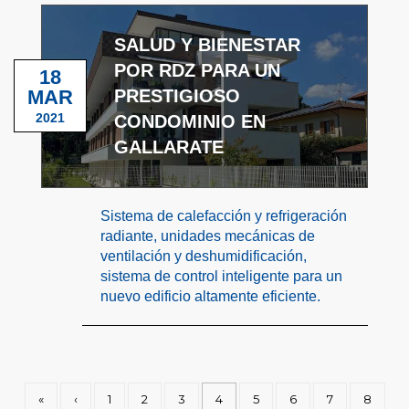
SALUD Y BIENESTAR
POR RDZ PARA UN
18
MAR
PRESTIGIOSO
2021
CONDOMINIO EN
GALLARATE
Sistema de calefacción y refrigeración
radiante, unidades mecánicas de
ventilación y deshumidificación,
sistema de control inteligente para un
nuevo edificio altamente eficiente.
«
‹
1
2
3
4
5
6
7
8