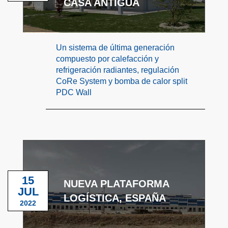
CASA ANTIGUA
Un sistema de última generación
compuesto por calefacción y
refrigeración radiantes, regulación
CoRe System y bomba de calor split
PDC Wall
15
NUEVA PLATAFORMA
JUL
LOGÍSTICA, ESPAÑA
2022