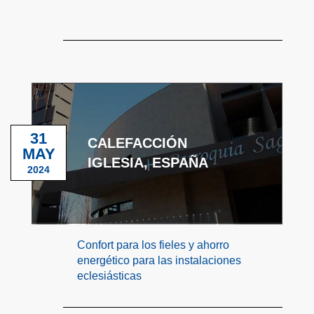
31
CALEFACCIÓN
MAY
IGLESIA, ESPAÑA
2024
Confort para los fieles y ahorro
energético para las instalaciones
eclesiásticas