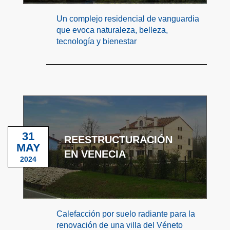
Un complejo residencial de vanguardia
que evoca naturaleza, belleza,
tecnología y bienestar
31
REESTRUCTURACIÓN
MAY
EN VENECIA
2024
Calefacción por suelo radiante para la
renovación de una villa del Véneto