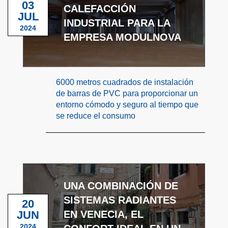
03
CALEFACCIÓN
JUL
INDUSTRIAL PARA LA
2024
EMPRESA MODULNOVA
6000 metros cuadrados de instalación
de barras de PVC para proporcionar un
entorno cómodo y seguro al tiempo que
se reduce el consumo
UNA COMBINACIÓN DE
SISTEMAS RADIANTES
20
JUN
EN VENECIA, EL
2024