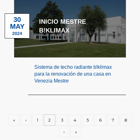
30
INICIO MESTRE
MAY
B!KLIMAX
2024
Sistema de techo radiante b!klimax
para la renovación de una casa en
Venezia Mestre
«
‹
1
2
3
4
5
6
7
8
›
»