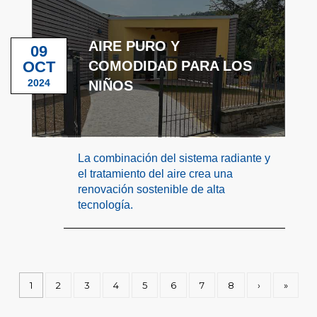
AIRE PURO Y
09
OCT
COMODIDAD PARA LOS
2024
NIÑOS
La combinación del sistema radiante y
el tratamiento del aire crea una
renovación sostenible de alta
tecnología.
1
2
3
4
5
6
7
8
›
»