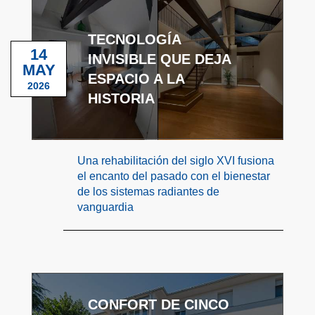
TECNOLOGÍA
14
INVISIBLE QUE DEJA
MAY
ESPACIO A LA
2026
HISTORIA
Una rehabilitación del siglo XVI fusiona
el encanto del pasado con el bienestar
de los sistemas radiantes de
vanguardia
CONFORT DE CINCO