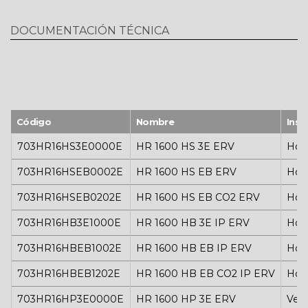
Caudal de aire máximo: 1355 m³/h, presión
estática de hasta 177 Pa
DOCUMENTACIÓN TÉCNICA
Conexiones de conductos de aire: Ø 315
Alimentación eléctrica: 230 V CA, 50/60 Hz
Peso: 160 kg.
Código
Nombre
Inst
703HR16HS3E0000E
HR 1600 HS 3E ERV
Hori
703HR16HSEB0002E
HR 1600 HS EB ERV
Hori
703HR16HSEB0202E
HR 1600 HS EB CO2 ERV
Hori
703HR16HB3E1000E
HR 1600 HB 3E IP ERV
Hori
703HR16HBEB1002E
HR 1600 HB EB IP ERV
Hori
703HR16HBEB1202E
HR 1600 HB EB CO2 IP ERV
Hori
703HR16HP3E0000E
HR 1600 HP 3E ERV
Vert