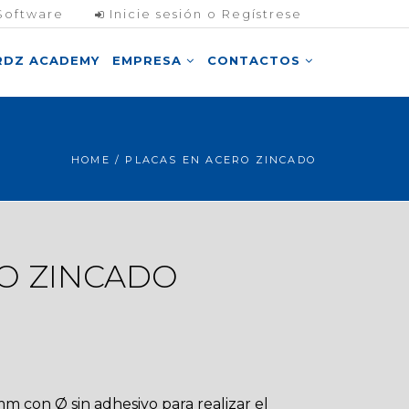
Software
Inicie sesión o Regístrese
RDZ ACADEMY
EMPRESA
CONTACTOS
HOME
/ PLACAS EN ACERO ZINCADO
O ZINCADO
m con Ø sin adhesivo para realizar el