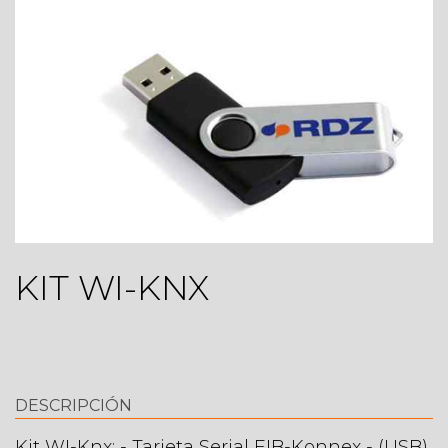
KIT WI-KNX
DESCRIPCIÓN
Kit WI-Knx: - Tarjeta Serial EIB-Konnex - (USB)