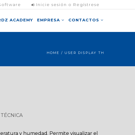
Software
Inicie sesión o Regístrese
RDZ ACADEMY
EMPRESA
CONTACTOS
HOME
/ USER DISPLAY TH
H
TÉCNICA
ratura y humedad. Permite visualizar el