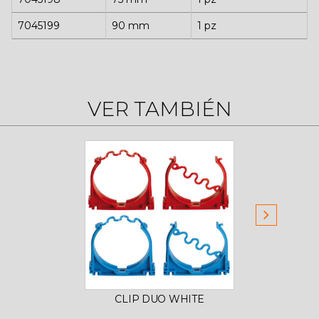
7045199
90 mm
1 pz
VER TAMBIÉN
CLIP DUO WHITE
CO