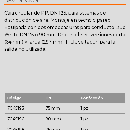
DESCRIPCIÓN
Caja circular de PP, DN 125, para sistemas de
distribución de aire. Montaje en techo o pared.
Equipada con dos embocaduras para conducto Duo
White DN 75 o 90 mm. Disponible en versiones corta
(64 mm) y larga (297 mm). Incluye tapón para la
salida no utilizada.
Código
DN
Confección
7045195
75 mm
1 pz
7045196
90 mm
1 pz
7045198
75 mm
1 pz