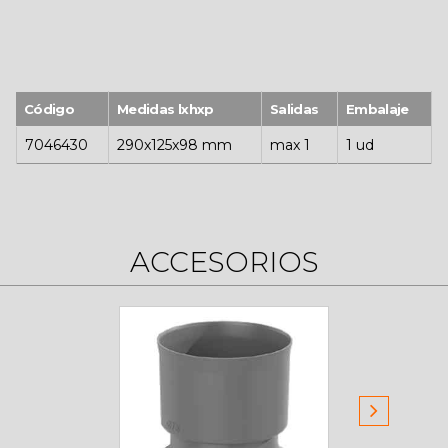
Código
Medidas lxhxp
Salidas
Embalaje
7046430
290x125x98 mm
max 1
1 ud
ACCESORIOS