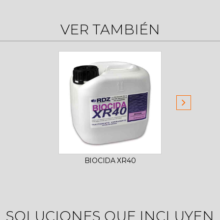
VER TAMBIÉN
BIOCIDA XR40
A
COLE
SOLUCIONES QUE INCLUYEN