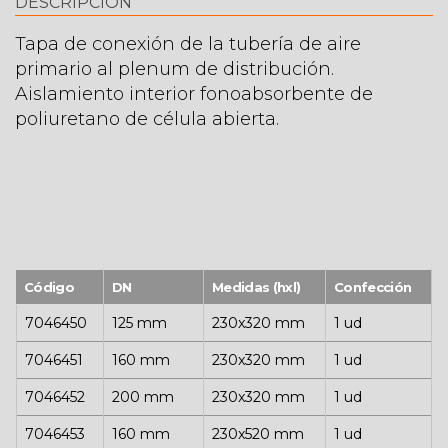
DESCRIPCIÓN
Tapa de conexión de la tubería de aire
primario al plenum de distribución.
Aislamiento interior fonoabsorbente de
poliuretano de célula abierta.
Código
DN
Medidas (hxl)
Confección
7046450
125 mm
230x320 mm
1 ud
7046451
160 mm
230x320 mm
1 ud
7046452
200 mm
230x320 mm
1 ud
7046453
160 mm
230x520 mm
1 ud