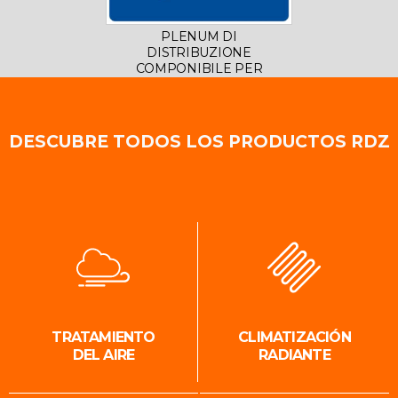
PLENUM DI
SIS
DISTRIBUZIONE
COMPONIBILE PER
SISTEMA DUO WHITE
DESCUBRE TODOS LOS PRODUCTOS RDZ
TRATAMIENTO
CLIMATIZACIÓN
DEL AIRE
RADIANTE