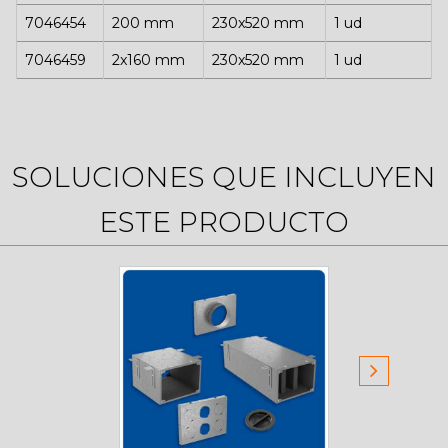
7046454
200 mm
230x520 mm
1 ud
7046459
2x160 mm
230x520 mm
1 ud
SOLUCIONES QUE INCLUYEN
ESTE PRODUCTO