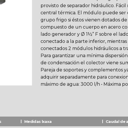
provisto de separador hidráulico. Fácil 
central térmica. El módulo puede ser 
grupo frigo si éstos vienen dotados de 
compuesto de un cuerpo en acero con 
lado generador y Ø 1½” F sobre el lado
conectado a la parte inferior, mientra
conectados 2 módulos hidráulicos a tr
Para garantizar una mínima dispersión
de condensación el colector viene sum
Pareja de soportes y complementos ya 
adquirir separadamente para conexion
máximo de agua: 3000 l/h • Máxima po
s
Medidas lxaxa
Caudal de 