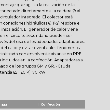
montaje que agiliza la realización de la
conectado directamente a la caldera Ø al
circulador integrado. El colector está
conexiones hidráulicas Ø 1½” M sobre el
 instalación. El generador de calor viene
s en el circuito secundario pueden ser
avés del uso de los adecuados adaptadores.
 del calor y evitar eventuales fenómenos
inistrado con envolvente aislante en PPE.
incluidos en la confección. Adaptadores a
ado de los grupos GM y GR. • Caudal
tencia (∆T 20 K): 70 kW
agua
Confección