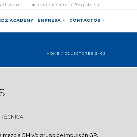
Software
Inicie sesión o Regístrese
RDZ ACADEMY
EMPRESA
CONTACTOS
HOME
/ COLECTORES Z-CS
S
TÉCNICA
de mezcla GM y/o grupo de impulsión GR,