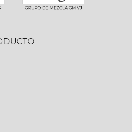
3
GRUPO DE MEZCLA GM VJ
GRUPO DE I
RODUCTO