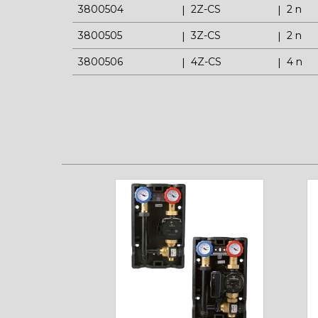
3800504
2Z-CS
2 n
3800505
3Z-CS
2 n
3800506
4Z-CS
4 n