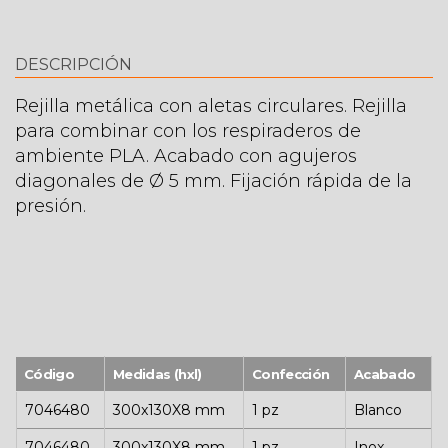
DESCRIPCIÓN
Rejilla metálica con aletas circulares. Rejilla
para combinar con los respiraderos de
ambiente PLA. Acabado con agujeros
diagonales de Ø 5 mm. Fijación rápida de la
presión.
Código
Medidas (hxl)
Confección
Acabado
7046480
300x130X8 mm
1 pz
Blanco
7046480
300x130X8 mm
1 pz
Inox