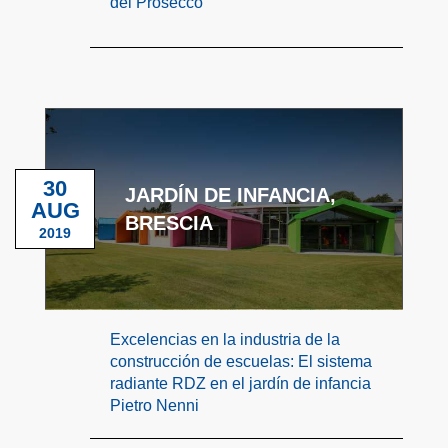
del Prosecco
30
JARDÍN DE INFANCIA,
AUG
BRESCIA
2019
Excelencias en la industria de la
construcción de escuelas: El sistema
radiante RDZ en el jardín de infancia
Pietro Nenni