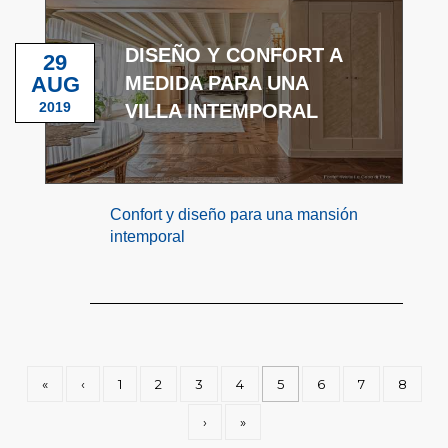
DISEÑO Y CONFORT A
29
AUG
MEDIDA PARA UNA
2019
VILLA INTEMPORAL
Confort y diseño para una mansión
intemporal
«
‹
1
2
3
4
5
6
7
8
›
»