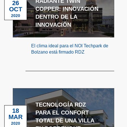
RADIANTE TWIN
26
OCT
COPPER: INNOVACIÓN
2020
DENTRO DE LA
INNOVACIÓN
El clima ideal para el NOI Techpark de
Bolzano está firmado RDZ
TECNOLOGÍA RDZ
18
PARA EL CONFORT
MAR
TOTAL DE UNA VILLA
2020