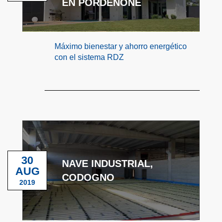
EN PORDENONE
Máximo bienestar y ahorro energético
con el sistema RDZ
30
NAVE INDUSTRIAL,
AUG
CODOGNO
2019