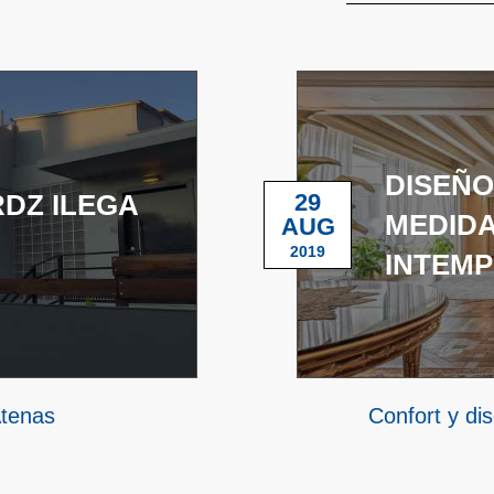
DISEÑO
DZ ILEGA
29
MEDIDA
AUG
2019
INTEM
Atenas
Confort y di