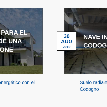
 PARA EL
30
NAVE I
DE UNA
AUG
CODOG
2019
NONE
nergético con el
Suelo radian
Codogno