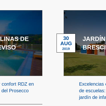
LINAS DE
30
JARDÍN
AUG
EVISO
BRESC
2019
 y confort RDZ en
Excelencias e
a del Prosecco
de escuelas:
jardín de inf