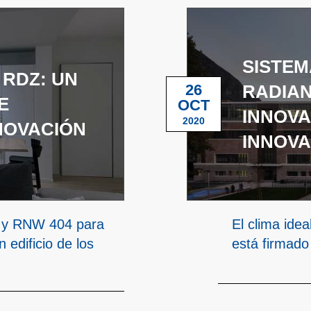
SISTEM
 RDZ: UN
26
RADIAN
E
OCT
INNOVA
2020
NOVACIÓN
INNOVA
ax y RNW 404 para
El clima ide
 edificio de los
está firmad