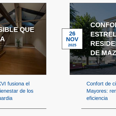
CONFOR
SIBLE QUE
26
ESTREL
LA
NOV
RESIDE
2025
DE MAZ
XVI fusiona el
Confort de c
ienestar de los
Mayores: ren
uardia
eficiencia