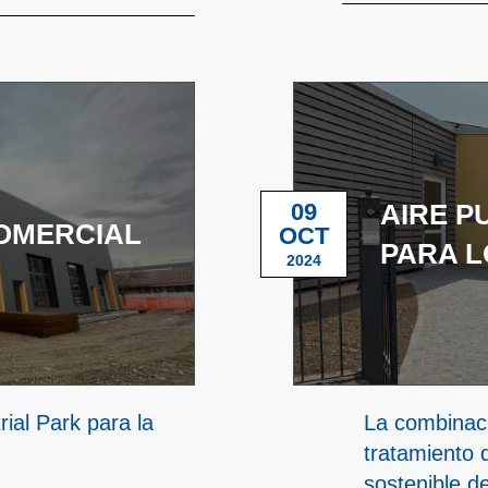
09
AIRE P
OMERCIAL
OCT
PARA L
2024
ial Park para la
La combinaci
tratamiento 
sostenible de