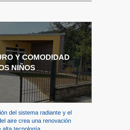
URO Y COMODIDAD
OS NIÑOS
ón del sistema radiante y el
del aire crea una renovación
 alta tecnología.