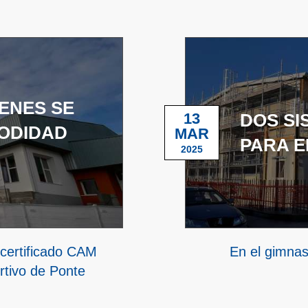
ENES SE
13
DOS SI
ODIDAD
MAR
PARA E
2025
 certificado CAM
En el gimnas
rtivo de Ponte