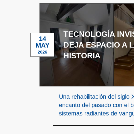
TECNOLOGÍA INVI
14
DEJA ESPACIO A 
MAY
2026
HISTORIA
Una rehabilitación del siglo 
encanto del pasado con el b
sistemas radiantes de vang