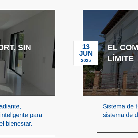
RT, SIN
13
EL COM
JUN
LÍMITE
2025
adiante,
Sistema de t
inteligente para
sistema de d
l bienestar.